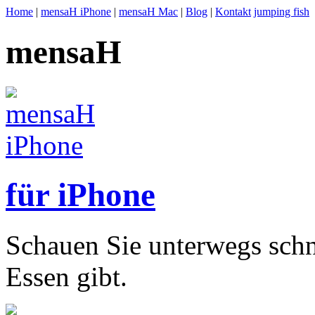
Home
|
mensaH iPhone
|
mensaH Mac
|
Blog
|
Kontakt
jumping fish
mensaH
für iPhone
Schauen Sie unterwegs schn
Essen gibt.